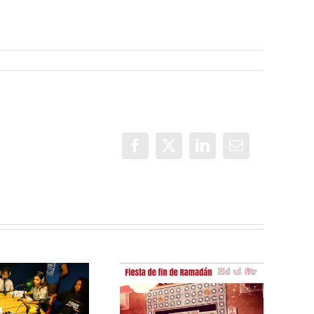
Facebook
X
LinkedIn
Correo
electrónico
3ª Feria de