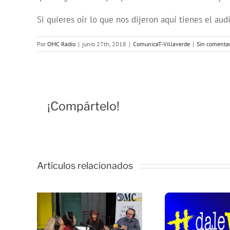
Si quieres oír lo que nos dijeron aquí tienes el au
Por
OMC Radio
|
junio 27th, 2018
|
ComunicaT-Villaverde
|
Sin comentar
Alum
¡Compártelo!
c
Inte
Soci
con 
Artículos relacionados
Jóv
dif
s
com
 de
CAMINOS
clav