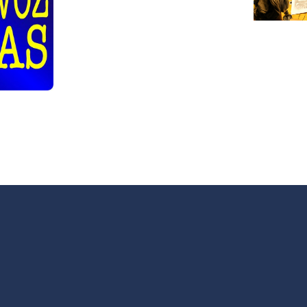
en Villaverde
radio
#MuéveteContraelPlást
unitaria
 espacio
F
de
cipación e
rvención
jóvenes y
escentes.