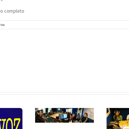
dio completo
ios
nado del
urso:
rvención
educativa
Menores y
enes en
icultad
ocial
Este 9 de junio
parten
#TrashtagChallenge
es de la