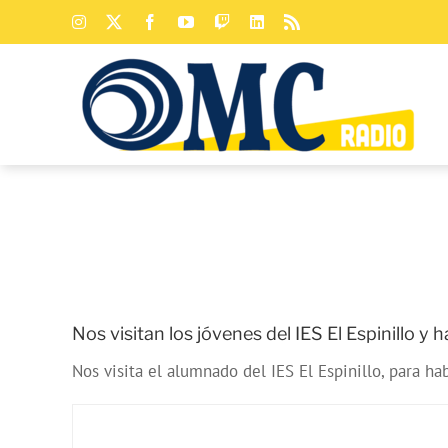
Saltar
Instagram
X
Facebook
YouTube
Twitch
LinkedIn
Rss
al
contenido
Nos visitan los jóvenes del IES El Espinillo y
Nos visita el alumnado del IES El Espinillo, para h