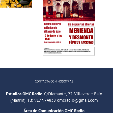
Empleo en
Villaverde:
ico
Encuentra
iesta de fin de
trabajo
Ramadán
CONTACTA CON NOSOTRAS
Estudios OMC Radio.
C/Diamante, 22. Villaverde Bajo
(Madrid). Tlf:
917 974838
omcradio@gmail.com
Área de Comunicación OMC Radio