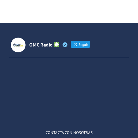
Futuros
(Colombia)
OMC Radio
Seguir
OMC Radio
@omc_radio
·
26 Feb
He publicado un episodio en
@ivoox
:
"Cuña de radio del IES Villaverde
#podcast
1
2
Twitter
Cargar más
CONTACTA CON NOSOTRAS