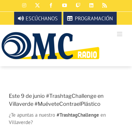
Saltar
Instagram
X
Facebook
YouTube
Twitch
LinkedIn
Rss
al
contenido
ESCÚCHANOS
PROGRAMACIÓN
Este 9 de junio #TrashtagChallenge en
Villaverde #MuéveteContraelPlástico
¿Te apuntas a nuestro
#TrashtagChallenge
en
Villaverde?