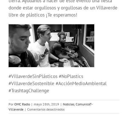
tierra. Ayúdanos a hacer de este evento una fiesta
donde estar orgullosos y orgullosas de un Villaverde
libre de plásticos ¡Te esperamos!
#VillaverdeSinPlásticos #NoPlastics
#VillaverdeSostenible #AcciónMedioAmbiental
#TrashtagChallenge
Por
OMC Radio
|
mayo 28th, 2019
|
Noticias
,
ComunicaT-
en
Villaverde
|
Comentarios desactivados
Este
9
de