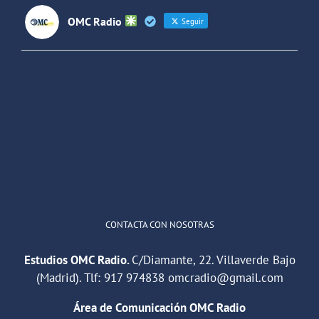
OMC Radio
Seguir
OMC Radio
@omc_radio
·
26 Feb
He publicado un episodio en
@ivoox
:
"Cuña de radio del IES Villaverde
#podcast
1
2
Twitter
Cargar más
CONTACTA CON NOSOTRAS
Estudios OMC Radio.
C/Diamante, 22. Villaverde Bajo
(Madrid). Tlf:
917 974838
omcradio@gmail.com
Área de Comunicación OMC Radio