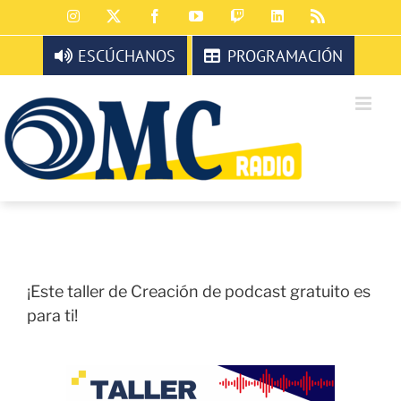
Saltar
Instagram
X
Facebook
YouTube
Twitch
LinkedIn
Rss
al
contenido
ESCÚCHANOS
PROGRAMACIÓN
¡Este taller de Creación de podcast gratuito es
para ti!