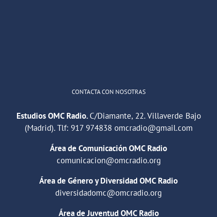
He publicado un episodio en
@ivoox
:
"Cuña de radio del IES Villaverde
#podcast
1
2
Twitter
Cargar más
CONTACTA CON NOSOTRAS
Estudios OMC Radio.
C/Diamante, 22. Villaverde Bajo
(Madrid). Tlf:
917 974838
omcradio@gmail.com
Área de Comunicación OMC Radio
comunicacion@omcradio.org
Área de Género y Diversidad OMC Radio
diversidadomc@omcradio.org
Área de Juventud OMC Radio