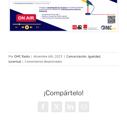
Por
OMC Radio
|
diciembre 6th, 2025
|
Comunicación
,
Igualdad
,
en
Juventud
|
Comentarios desactivados
¡Este
taller
de
Creación
de
¡Compártelo!
podcast
gratuito
es
para
Facebook
X
LinkedIn
Correo
ti!
electrónico