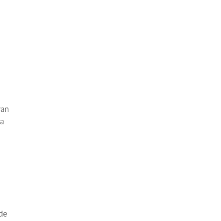
van
ra
de