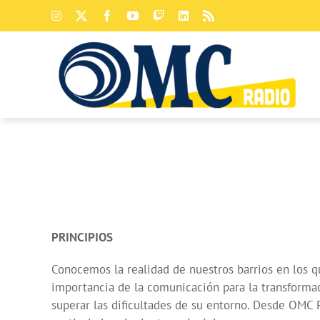
Saltar
Instagram
X
Facebook
YouTube
Twitch
LinkedIn
Rss
al
contenido
PRINCIPIOS
Conocemos la realidad de nuestros barrios en los q
importancia de la comunicación para la transformac
superar las dificultades de su entorno. Desde OM