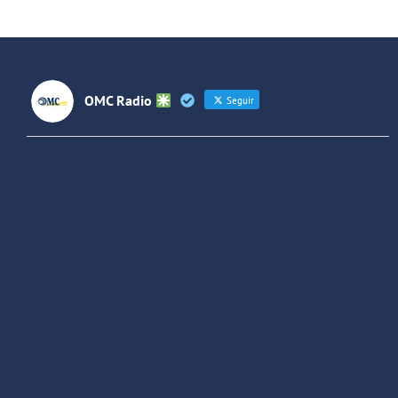
OMC Radio
Seguir
OMC Radio
@omc_radio
·
26 Feb
He publicado un episodio en
@ivoox
:
"Cuña de radio del IES Villaverde
#podcast
1
2
Twitter
Cargar más