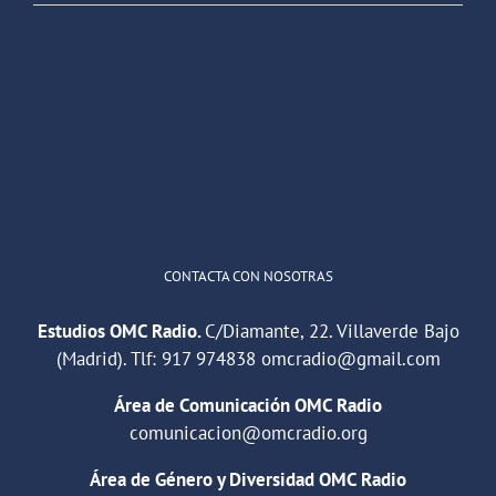
OMC Radio
@omc_radio
·
26 Feb
He publicado un episodio en
@ivoox
:
"Cuña de radio del IES Villaverde
#podcast
1
2
Twitter
Cargar más
CONTACTA CON NOSOTRAS
Estudios OMC Radio.
C/Diamante, 22. Villaverde Bajo
(Madrid). Tlf:
917 974838
omcradio@gmail.com
Área de Comunicación OMC Radio
comunicacion@omcradio.org
Área de Género y Diversidad OMC Radio