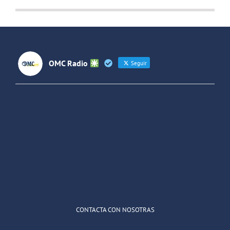
OMC Radio
Seguir
OMC Radio
@omc_radio
·
26 Feb
He publicado un episodio en
@ivoox
:
"Cuña de radio del IES Villaverde
#podcast
1
2
Twitter
Cargar más
CONTACTA CON NOSOTRAS