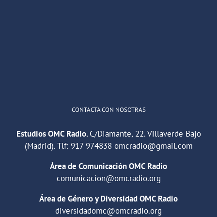
OMC Radio
@omc_radio
·
26 Feb
He publicado un episodio en
@ivoox
:
"Cuña de radio del IES Villaverde
#podcast
1
2
Twitter
Cargar más
CONTACTA CON NOSOTRAS
Estudios OMC Radio.
C/Diamante, 22. Villaverde Bajo
(Madrid). Tlf:
917 974838
omcradio@gmail.com
Área de Comunicación OMC Radio
comunicacion@omcradio.org
Área de Género y Diversidad OMC Radio
diversidadomc@omcradio.org