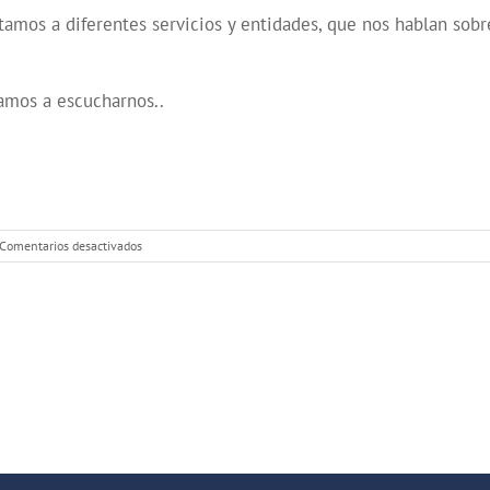
tamos a diferentes servicios y entidades, que nos hablan so
amos a escucharnos..
en
Comentarios desactivados
3ª
Feria
de
Empleo
en
Villaverde:
Encuentra
trabajo