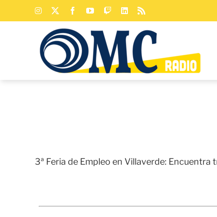
Saltar
Instagram
X
Facebook
YouTube
Twitch
LinkedIn
Rss
al
contenido
3ª Feria de Empleo en Villaverde: Encuentra 