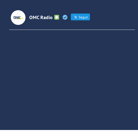
OMC Radio
Seguir
OMC Radio
@omc_radio
·
26 Feb
He publicado un episodio en
@ivoox
:
"Cuña de radio del IES Villaverde
#podcast
1
2
Twitter
Cargar más