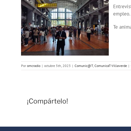
Entrevis
empleo.
Te anim
Por
omcradio
|
octubre 5th, 2023
|
Comunic@T
,
ComunicaT-Villaverde
|
¡Compártelo!