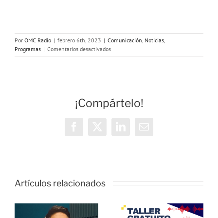
Por
OMC Radio
|
febrero 6th, 2023
|
Comunicación
,
Noticias
,
en
Programas
|
Comentarios desactivados
Vivencias
y
estrategias
de
resiliencia
¡Compártelo!
durante
la
pandemia,
con
Facebook
X
LinkedIn
Correo
las
electrónico
Lideresas
de
Villaverde
o
y
Forjando
Artículos relacionados
ONDA
Futuros
as:
(Colombia)
SALUD:
Hablamos