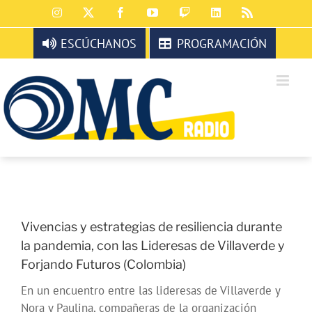
Saltar
Instagram
X
Facebook
YouTube
Twitch
LinkedIn
Rss
al
contenido
ESCÚCHANOS
PROGRAMACIÓN
Vivencias y estrategias de resiliencia durante
la pandemia, con las Lideresas de Villaverde y
Forjando Futuros (Colombia)
En un encuentro entre las lideresas de Villaverde y
Nora y Paulina, compañeras de la organización