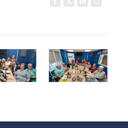
Facebook
X
LinkedIn
Correo
electrónico
Con Mayor
¡Este taller de
Voz: Mosaico a
Creación de
5 manos
podcast
gratuito es
para ti!