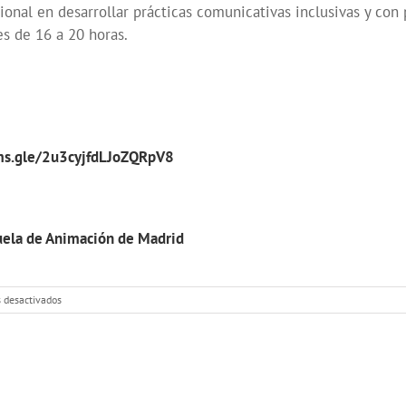
ional en desarrollar prácticas comunicativas inclusivas y con
es de 16 a 20 horas.
rms.gle/2u3cyjfdLJoZQRpV8
uela de Animación de Madrid
en
 desactivados
Curso
de
Podcast
y
Fotoperiodismo
como