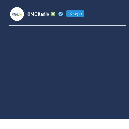
OMC Radio
Seguir
OMC Radio
@omc_radio
·
26 Feb
He publicado un episodio en
@ivoox
:
"Cuña de radio del IES Villaverde
#podcast
1
2
Twitter
Cargar más