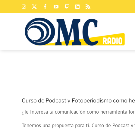
Saltar
Instagram
X
Facebook
YouTube
Twitch
LinkedIn
Rss
al
contenido
Curso de Podcast y Fotoperiodismo como her
¿Te interesa la comunicación como herramienta fo
Tenemos una propuesta para ti. Curso de Podcast y