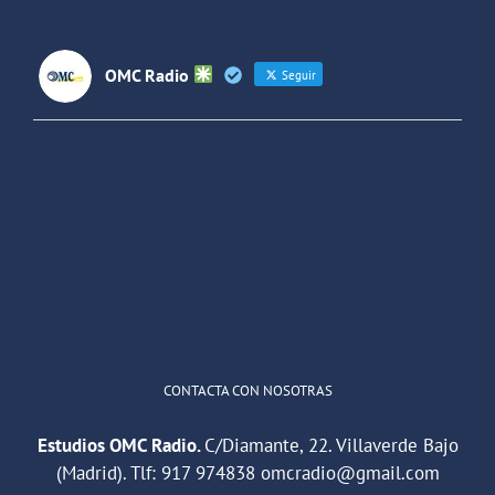
Latinoaméri
OMC Radio
Seguir
OMC Radio
@omc_radio
·
26 Feb
He publicado un episodio en
@ivoox
:
"Cuña de radio del IES Villaverde
#podcast
1
2
Twitter
Cargar más
CONTACTA CON NOSOTRAS
Estudios OMC Radio.
C/Diamante, 22. Villaverde Bajo
(Madrid). Tlf:
917 974838
omcradio@gmail.com