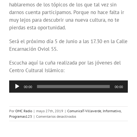
hablaremos de los tópicos de los que tal vez sin
darnos cuenta participamos. Porque no hace falta ir
muy lejos para descubrir una nueva cultura, no te
pierdas esta oportunidad.
Será el próximo día 5 de Junio a las 17.30 en la Calle
Encarnación Oviol 55.
Escucha aquí la cuña realizada por las jóvenes del
Centro Cultural Islámico:
Reproductor
00:00
00:00
de
audio
Por
OMC Radio
|
mayo 27th, 2019
|
ComunicaT-Villaverde
,
Informativo
,
en
Programas123
|
Comentarios desactivados
Fiesta
de
fin