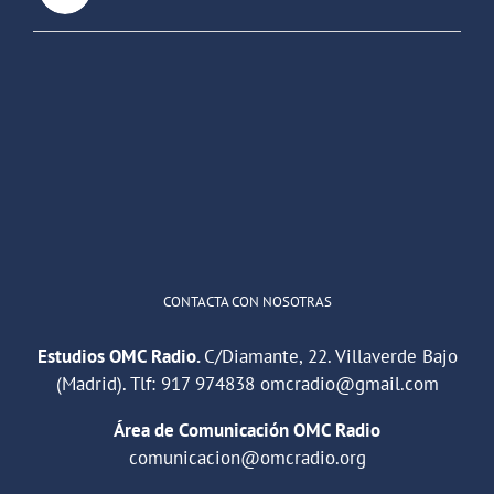
OMC Radio
@omc_radio
·
26 Feb
He publicado un episodio en
@ivoox
:
"Cuña de radio del IES Villaverde
#podcast
1
2
Twitter
Cargar más
CONTACTA CON NOSOTRAS
Estudios OMC Radio.
C/Diamante, 22. Villaverde Bajo
(Madrid). Tlf:
917 974838
omcradio@gmail.com
Área de Comunicación OMC Radio
comunicacion@omcradio.org