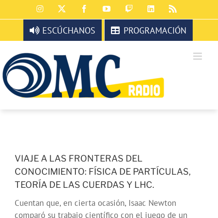
Saltar
Instagram
X
Facebook
YouTube
Twitch
LinkedIn
Rss
al
contenido
ESCÚCHANOS
PROGRAMACIÓN
VIAJE A LAS FRONTERAS DEL
CONOCIMIENTO: FÍSICA DE PARTÍCULAS,
TEORÍA DE LAS CUERDAS Y LHC.
Cuentan que, en cierta ocasión, Isaac Newton
comparó su trabajo científico con el juego de un