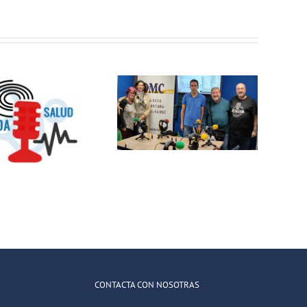
Nos visita un
grupo del
proyecto
¡Este taller de
Cívitas de la
Creación de
Fundación
podcast
Kiryos.
gratuito es
para ti!
CONTACTA CON NOSOTRAS