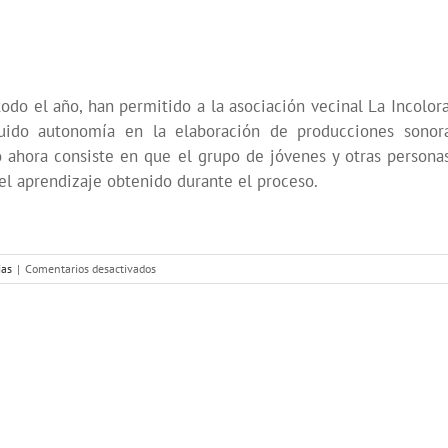
todo el año, han permitido a la asociación vecinal La Incolor
uido autonomía en la elaboración de producciones sonora
eto ahora consiste en que el grupo de jóvenes y otras person
 el aprendizaje obtenido durante el proceso.
en
ias
|
Comentarios desactivados
Incorradio,
taller
de
comunicación
para
jóvenes
del
barrio
de
Villaverde