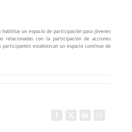
a habilitar un espacio de participación para jóvenes
s relacionadas con la participación de acciones
as participantes establezcan un espacio contínuo de
Facebook
X
LinkedIn
Correo
electrónico