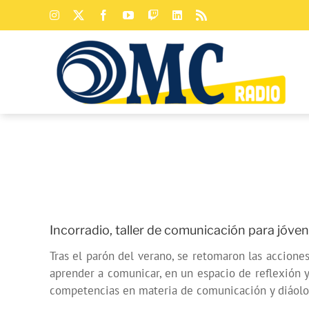
Saltar
Instagram
X
Facebook
YouTube
Twitch
LinkedIn
Rss
al
contenido
Incorradio, taller de comunicación para jóvene
Tras el parón del verano, se retomaron las accione
aprender a comunicar, en un espacio de reflexión y
competencias en materia de comunicación y diáolo