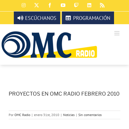
Saltar
Instagram
X
Facebook
YouTube
Twitch
LinkedIn
Rss
al
contenido
ESCÚCHANOS
PROGRAMACIÓN
PROYECTOS EN OMC RADIO FEBRERO 2010
Por
OMC Radio
|
enero 31st, 2010
|
Noticias
|
Sin comentarios