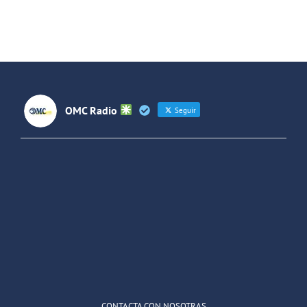
de rock La
Forjando
Jara
Futuros
(Colombia)
OMC Radio
Seguir
OMC Radio
@omc_radio
·
26 Feb
He publicado un episodio en
@ivoox
:
"Cuña de radio del IES Villaverde
#podcast
1
2
Twitter
Cargar más
CONTACTA CON NOSOTRAS