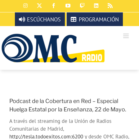
Saltar
Instagram
X
Facebook
YouTube
Twitch
LinkedIn
Rss
al
contenido
ESCÚCHANOS
PROGRAMACIÓN
Podcast de la Cobertura en Red – Especial
Huelga Estatal por la Enseñanza, 22 de Mayo.
A través del streaming de la Unión de Radios
Comunitarias de Madrid,
http://tesla.todoexitos.com:6200
y desde OMC Radio,