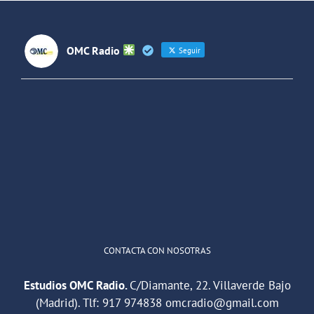
OMC Radio
Seguir
OMC Radio
@omc_radio
·
26 Feb
He publicado un episodio en
@ivoox
:
"Cuña de radio del IES Villaverde
#podcast
1
2
Twitter
Cargar más
CONTACTA CON NOSOTRAS
Estudios OMC Radio.
C/Diamante, 22. Villaverde Bajo
(Madrid). Tlf:
917 974838
omcradio@gmail.com