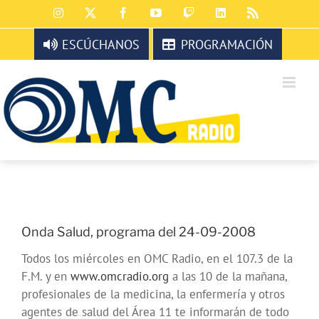
Saltar
Instagram
X
Facebook
YouTube
Twitch
LinkedIn
Rss
al
contenido
ESCÚCHANOS
PROGRAMACIÓN
Onda Salud, programa del 24-09-2008
Todos los miércoles en OMC Radio, en el 107.3 de la
F.M. y en
www.omcradio.org
a las 10 de la mañana,
profesionales de la medicina, la enfermería y otros
agentes de salud del Área 11 te informarán de todo