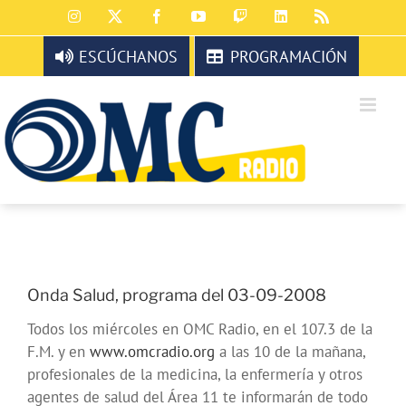
Saltar
Instagram
X
Facebook
YouTube
Twitch
LinkedIn
Rss
al
contenido
ESCÚCHANOS
PROGRAMACIÓN
Onda Salud, programa del 03-09-2008
Todos los miércoles en OMC Radio, en el 107.3 de la
F.M. y en
www.omcradio.org
a las 10 de la mañana,
profesionales de la medicina, la enfermería y otros
agentes de salud del Área 11 te informarán de todo