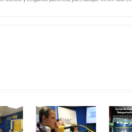
Curso de
Podcast y
Fotoperiodismo
como