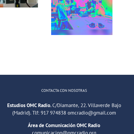
Recuerdos de
comunicación
San Cris desde
para jóvenes
CINESIA
del barrio de
illaverde Alto
CONTACTA CON NOSOTRAS
Estudios OMC Radio.
C/Diamante, 22. Villaverde Bajo
(Madrid). Tlf:
917 974838
omcradio@gmail.com
Área de Comunicación OMC Radio
comunicacion@omcradio.org