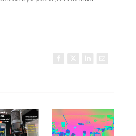
Facebook
X
LinkedIn
Correo
electrónico
Incorradio,
taller de