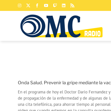
Saltar
Instagram
X
Facebook
YouTube
Twitch
LinkedIn
Rss
al
contenido
Onda Salud. Prevenir la gripe mediante la va
En el programa de hoy el Doctor Dario Fernandez y 
de propagación de la enfermedad y de algunas de la
una cita telefónica, para ahorrar tiempo al personal 
piden que cuando estemos en la consulta guardemos