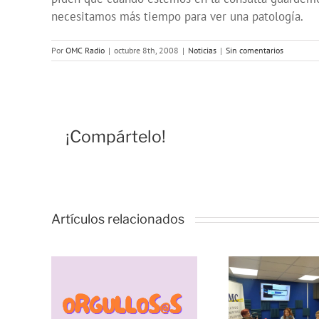
necesitamos más tiempo para ver una patología.
Por
OMC Radio
|
octubre 8th, 2008
|
Noticias
|
Sin comentarios
¡Compártelo!
Artículos relacionados
Vivencias y
estrategias de
resiliencia
durante la
pandemia, con