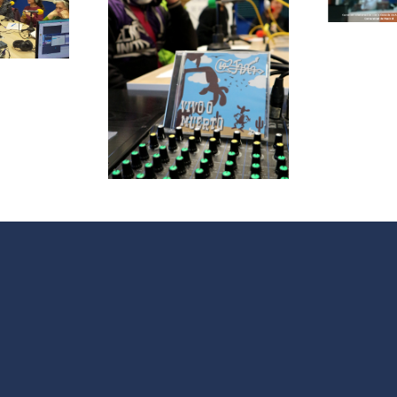
herramientas
de
le papas
Intervención
ersa con
Social
grupo de
V
 La Jara