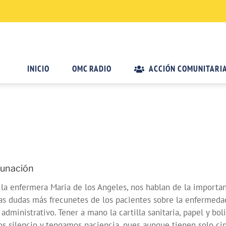
INICIO
OMC RADIO
ACCIÓN COMUNITARI
cunación
la enfermera Maria de los Angeles, nos hablan de la importan
s dudas más frecunetes de los pacientes sobre la enfermedad 
administrativo. Tener a mano la cartilla sanitaria, papel y boli
 silencio y tengamos paciencia, pues aunque tienen solo cin