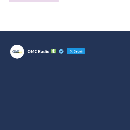
Villaverde y
de rock La
Forjando
Jara
Futuros
(Colombia)
OMC Radio
Seguir
OMC Radio
@omc_radio
·
26 Feb
He publicado un episodio en
@ivoox
:
"Cuña de radio del IES Villaverde
#podcast
1
2
Twitter
Cargar más