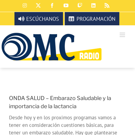
Saltar
Instagram
X
Facebook
YouTube
Twitch
LinkedIn
Rss
al
contenido
ESCÚCHANOS
PROGRAMACIÓN
ONDA SALUD – Embarazo Saludable y la
importancia de la lactancia
Desde hoy y en los proximos programas vamos a
tener en consideración cuestiones básicas, para
tener un embarazo saludable. Hay que plantearse