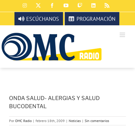
Saltar
Instagram
X
Facebook
YouTube
Twitch
LinkedIn
Rss
al
contenido
ESCÚCHANOS
PROGRAMACIÓN
ONDA SALUD- ALERGIAS Y SALUD
BUCODENTAL
Por
OMC Radio
|
febrero 18th, 2009
|
Noticias
|
Sin comentarios