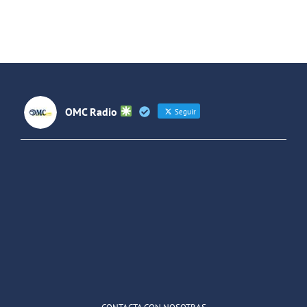
de rock La
Forjando
Jara
Futuros
(Colombia)
OMC Radio
Seguir
OMC Radio
@omc_radio
·
26 Feb
He publicado un episodio en
@ivoox
:
"Cuña de radio del IES Villaverde
#podcast
1
2
Twitter
Cargar más