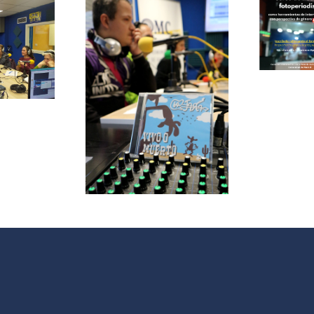
Fotoperiodismo
como
herramientas
de
le papas
Intervención
ersa con
Social
grupo de
V
 La Jara