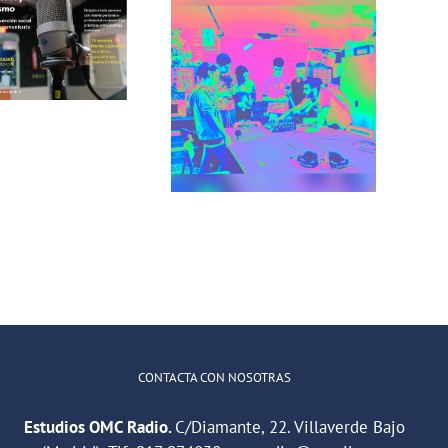
Incorradio,
taller de
Recuerdos de
comunicación
San Cris desde
para jóvenes
CINESIA
del barrio de
illaverde Alto
CONTACTA CON NOSOTRAS
Estudios OMC Radio.
C/Diamante, 22. Villaverde Bajo