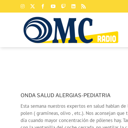
Saltar
Instagram
X
Facebook
YouTube
Twitch
LinkedIn
Rss
al
contenido
ONDA SALUD ALERGIAS-PEDIATRIA
Esta semana nuestros expertos en salud hablan de las
polen ( gramíneas, olivo , etc.). Nos aconsejan qu
día cuando mayor concentración de pólenes hay. Tam
con la ventanilla del coche cerrada, no ventilar la 