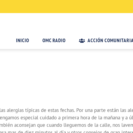
INICIO
OMC RADIO
ACCIÓN COMUNITARI
 alergias típicas de estas fechas. Por una parte están las ale
e tengamos especial cuidado a primera hora de la mañana y a ú
bién aconsejan que cuando lleguemos de la calle, nos lavemos 
casa mas de diez minutos al día y otros consejos de gran inter