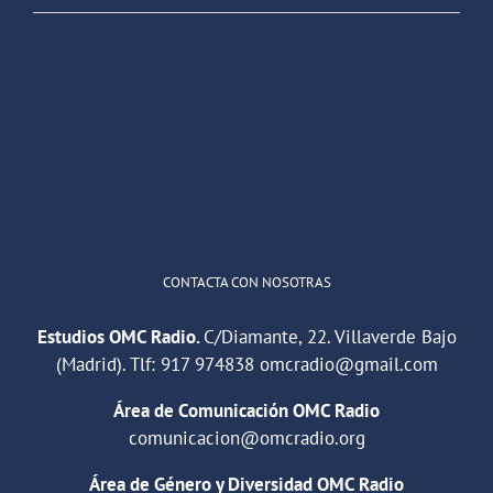
OMC Radio
@omc_radio
·
26 Feb
He publicado un episodio en
@ivoox
:
"Cuña de radio del IES Villaverde
#podcast
1
2
Twitter
Cargar más
CONTACTA CON NOSOTRAS
Estudios OMC Radio.
C/Diamante, 22. Villaverde Bajo
(Madrid). Tlf:
917 974838
omcradio@gmail.com
Área de Comunicación OMC Radio
comunicacion@omcradio.org
Área de Género y Diversidad OMC Radio