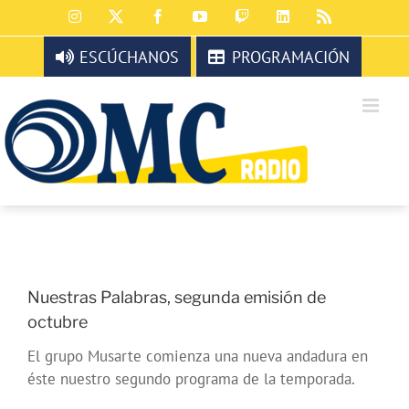
Saltar
Instagram
X
Facebook
YouTube
Twitch
LinkedIn
Rss
al
contenido
ESCÚCHANOS
PROGRAMACIÓN
Nuestras Palabras, segunda emisión de
octubre
El grupo Musarte comienza una nueva andadura en
éste nuestro segundo programa de la temporada.