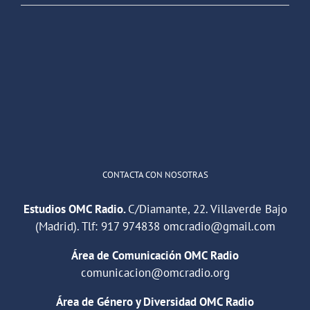
OMC Radio
@omc_radio
·
26 Feb
He publicado un episodio en
@ivoox
:
"Cuña de radio del IES Villaverde
#podcast
1
2
Twitter
Cargar más
CONTACTA CON NOSOTRAS
Estudios OMC Radio.
C/Diamante, 22. Villaverde Bajo
(Madrid). Tlf:
917 974838
omcradio@gmail.com
Área de Comunicación OMC Radio
comunicacion@omcradio.org
Área de Género y Diversidad OMC Radio