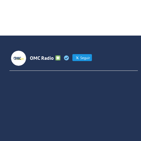
OMC Radio
Seguir
OMC Radio
@omc_radio
·
26 Feb
He publicado un episodio en
@ivoox
:
"Cuña de radio del IES Villaverde
#podcast
1
2
Twitter
Cargar más