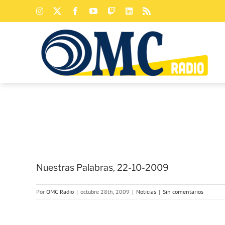
Saltar
Instagram
X
Facebook
YouTube
Twitch
LinkedIn
Rss
al
contenido
Nuestras Palabras, 22-10-2009
Por
OMC Radio
|
octubre 28th, 2009
|
Noticias
|
Sin comentarios