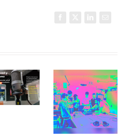
Facebook
X
LinkedIn
Correo
electrónico
Incorradio,
taller de
Recuerdos de
comunicación
San Cris desde
para jóvenes
CINESIA
del barrio de
illaverde Alto