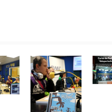
Curso de
Podcast y
Fotoperiodismo
como
herramientas
de
le papas
Intervención
ersa con
Social
grupo de
V
 La Jara