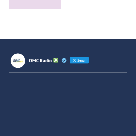
con el grupo
Villaverde y
de rock La
Forjando
Jara
Futuros
(Colombia)
OMC Radio
Seguir
OMC Radio
@omc_radio
·
26 Feb
He publicado un episodio en
@ivoox
:
"Cuña de radio del IES Villaverde
#podcast
1
2
Twitter
Cargar más