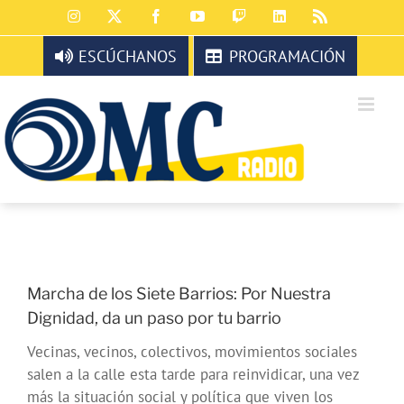
Saltar
Instagram
X
Facebook
YouTube
Twitch
LinkedIn
Rss
al
contenido
ESCÚCHANOS
PROGRAMACIÓN
Marcha de los Siete Barrios: Por Nuestra
Dignidad, da un paso por tu barrio
Vecinas, vecinos, colectivos, movimientos sociales
salen a la calle esta tarde para reinvidicar, una vez
más la situación social y política que viven los