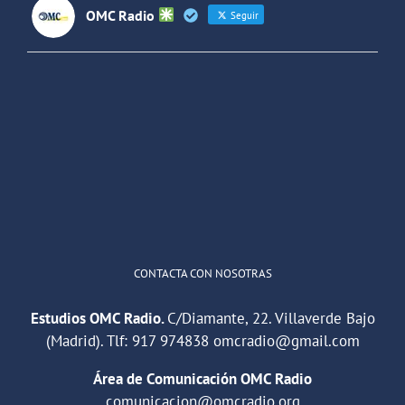
OMC Radio
Seguir
OMC Radio
@omc_radio
·
26 Feb
He publicado un episodio en
@ivoox
:
"Cuña de radio del IES Villaverde
#podcast
1
2
Twitter
Cargar más
CONTACTA CON NOSOTRAS
Estudios OMC Radio.
C/Diamante, 22. Villaverde Bajo
(Madrid). Tlf:
917 974838
omcradio@gmail.com
Área de Comunicación OMC Radio
comunicacion@omcradio.org