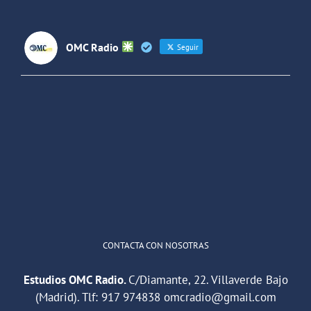
OMC Radio
Seguir
OMC Radio
@omc_radio
·
26 Feb
He publicado un episodio en
@ivoox
:
"Cuña de radio del IES Villaverde
#podcast
1
2
Twitter
Cargar más
CONTACTA CON NOSOTRAS
Estudios OMC Radio.
C/Diamante, 22. Villaverde Bajo
(Madrid). Tlf:
917 974838
omcradio@gmail.com