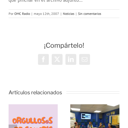
que pinchar en el archivo adjunto…
Por
OMC Radio
|
mayo 12th, 2007
|
Noticias
|
Sin comentarios
¡Compártelo!
Facebook
X
LinkedIn
Correo
electrónico
Vivencias y
estrategias
Artículos relacionados
de
resiliencia
durante la
pandemia,
s
Échale