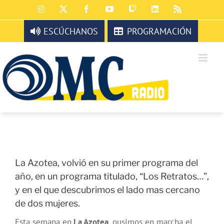
Saltar
Instagram
X
Facebook
YouTube
Twitch
LinkedIn
Rss
al
contenido
ESCÚCHANOS
PROGRAMACIÓN
La Azotea, volvió en su primer programa del
año, en un programa titulado, “Los Retratos…”,
y en el que descubrimos el lado mas cercano
de dos mujeres.
Esta semana en
La Azotea
, pusimos en marcha el