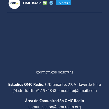
OMC Radio
Seguir
OMC Radio
@omc_radio
·
26 Feb
He publicado un episodio en
@ivoox
:
"Cuña de radio del IES Villaverde
#podcast
1
2
Twitter
Cargar más
CONTACTA CON NOSOTRAS
Estudios OMC Radio.
C/Diamante, 22. Villaverde Bajo
(Madrid). Tlf:
917 974838
omcradio@gmail.com
Área de Comunicación OMC Radio
comunicacion@omcradio.org