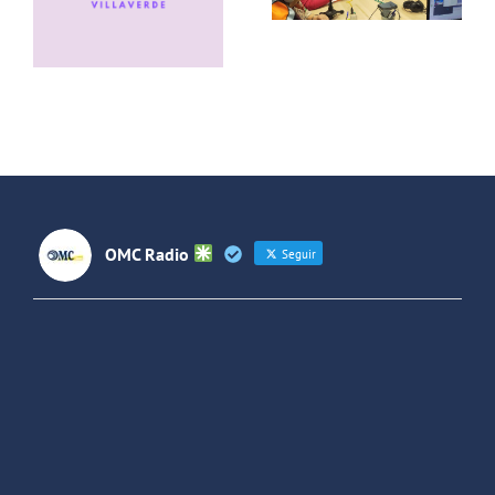
Lideresas
conversa
de
con el grupo
Villaverde y
de rock La
Forjando
Jara
Futuros
(Colombia)
OMC Radio
Seguir
OMC Radio
@omc_radio
·
26 Feb
He publicado un episodio en
@ivoox
:
"Cuña de radio del IES Villaverde
#podcast
1
2
Twitter
Cargar más