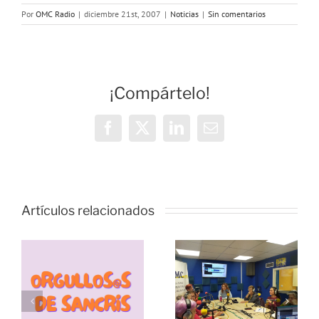
Por
OMC Radio
|
diciembre 21st, 2007
|
Noticias
|
Sin comentarios
¡Compártelo!
Facebook
X
LinkedIn
Correo
electrónico
Vivencias y
estrategias
Artículos relacionados
de
resiliencia
durante la
pandemia,
s
Échale
con las
s
papas