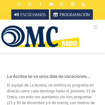
Saltar
Instagram
X
Facebook
YouTube
Twitch
LinkedIn
Rss
al
contenido
ESCÚCHANOS
PROGRAMACIÓN
La Azotea se va unos dias de vacaciones….
El equipo de La Azotea, no emitira su programa en
directo como cada domingo hasta el proximo 13 de
Enero, con esto nos quedamos sin tres programas
(23 y 30 de diciembre y 6 de enero), con motivo de