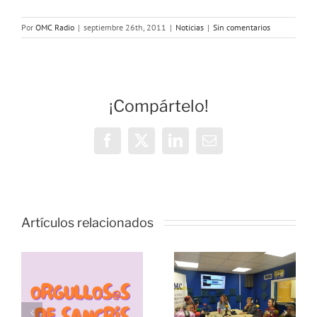
Por
OMC Radio
|
septiembre 26th, 2011
|
Noticias
|
Sin comentarios
¡Compártelo!
Facebook
X
LinkedIn
Correo
electrónico
Vivencias y
estrategias
Artículos relacionados
de
resiliencia
durante la
pandemia,
s
Échale
con las