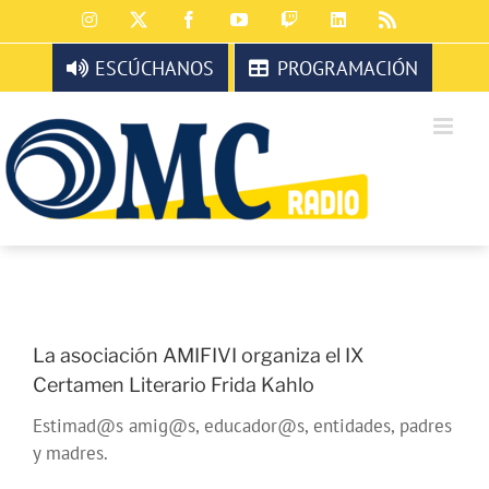
Saltar
Instagram
X
Facebook
YouTube
Twitch
LinkedIn
Rss
al
contenido
ESCÚCHANOS
PROGRAMACIÓN
La asociación AMIFIVI organiza el IX
Certamen Literario Frida Kahlo
Estimad@s amig@s, educador@s, entidades, padres
y madres.