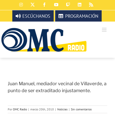
Saltar
Instagram
X
Facebook
YouTube
Twitch
LinkedIn
Rss
al
contenido
ESCÚCHANOS
PROGRAMACIÓN
Juan Manuel, mediador vecinal de Villaverde, a
punto de ser extraditado injustamente.
Por
OMC Radio
|
marzo 20th, 2010
|
Noticias
|
Sin comentarios