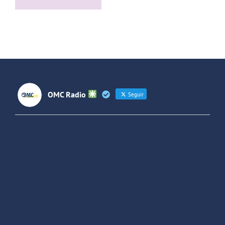
con el grupo
Villaverde y
de rock La
Forjando
Jara
Futuros
(Colombia)
OMC Radio
Seguir
OMC Radio
@omc_radio
·
26 Feb
He publicado un episodio en
@ivoox
:
"Cuña de radio del IES Villaverde
#podcast
1
2
Twitter
Cargar más