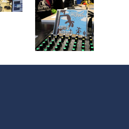
de
le papas
Intervención
ersa con
Social
grupo de
V
 La Jara