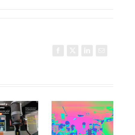
Facebook
X
LinkedIn
Correo
electrónico
Incorradio,
taller de
Recuerdos de
comunicación