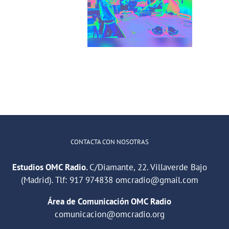
San Cris desde
para jóvenes
CINESIA
del barrio de
illaverde Alto
CONTACTA CON NOSOTRAS
Estudios OMC Radio.
C/Diamante, 22. Villaverde Bajo
(Madrid). Tlf:
917 974838
omcradio@gmail.com
Área de Comunicación OMC Radio
comunicacion@omcradio.org