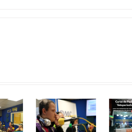
Curso de
Podcast y
Fotoperiodismo
como
herramientas