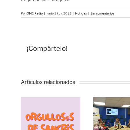
Por
OMC Radio
|
junio 29th, 2012
|
Noticias
|
Sin comentarios
¡Compártelo!
Artículos relacionados
Vivencias y
estrategias de
resiliencia
durante la
pandemia, con
s de
las Lideresas