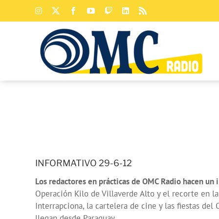
Saltar
Instagram
X
Facebook
YouTube
Twitch
LinkedIn
Rss
al
contenido
INFORMATIVO 29-6-12
Los redactores en prácticas de OMC Radio hacen un i
Operación Kilo de Villaverde Alto y el recorte en l
Interrapciona, la cartelera de cine y las fiestas 
llegan desde Paraguay.