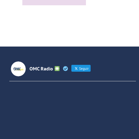
Futuros
rock
(Colombia)
OMC Radio
Seguir
OMC Radio
@omc_radio
·
26 Feb
He publicado un episodio en
@ivoox
:
"Cuña de radio del IES Villaverde
#podcast
1
2
Twitter
Cargar más