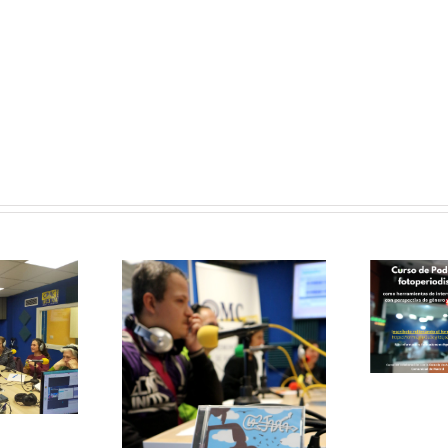
Curso de
Podcast y
Fotoperiodismo
como
herramientas
de
le papas
Intervención
ersa con
Social
grupo de