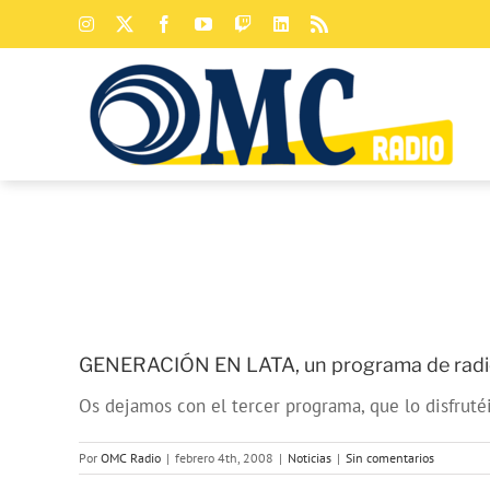
Saltar
Instagram
X
Facebook
YouTube
Twitch
LinkedIn
Rss
al
contenido
GENERACIÓN EN LATA, un programa de radi
Os dejamos con el tercer programa, que lo disfruté
Por
OMC Radio
|
febrero 4th, 2008
|
Noticias
|
Sin comentarios