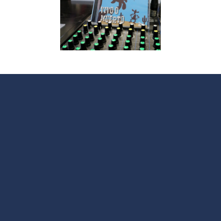
V
 La Jara