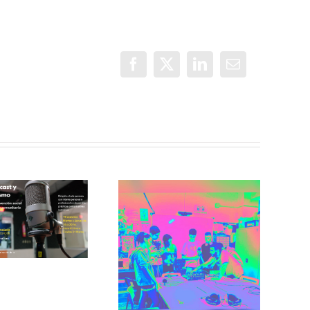
Facebook
X
LinkedIn
Correo
electrónico
Incorradio,
taller de
Recuerdos de
comunicación
San Cris desde
para jóvenes
CINESIA
del barrio de