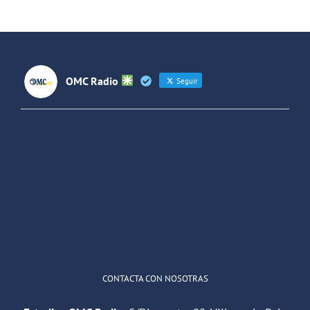
(Colombia)
OMC Radio
Seguir
OMC Radio
@omc_radio
·
26 Feb
He publicado un episodio en
@ivoox
:
"Cuña de radio del IES Villaverde
#podcast
1
2
Twitter
Cargar más
CONTACTA CON NOSOTRAS