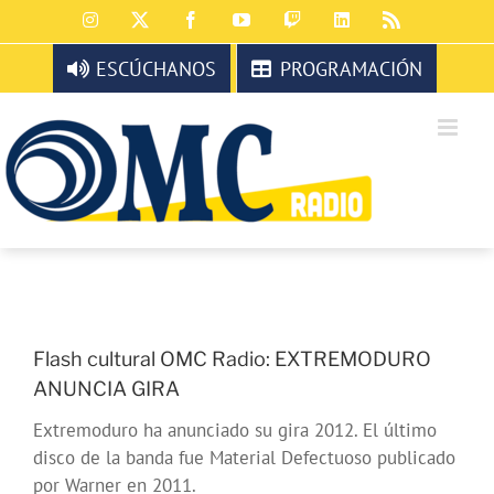
Saltar
Instagram
X
Facebook
YouTube
Twitch
LinkedIn
Rss
al
contenido
ESCÚCHANOS
PROGRAMACIÓN
Flash cultural OMC Radio: EXTREMODURO
ANUNCIA GIRA
Extremoduro ha anunciado su gira 2012. El último
disco de la banda fue Material Defectuoso publicado
por Warner en 2011.