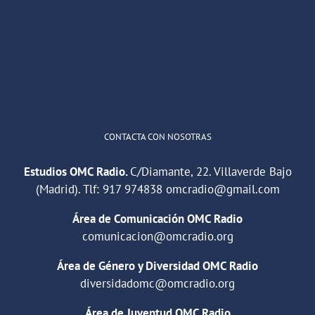
He publicado un episodio en
@ivoox
:
"Cuña de radio del IES Villaverde
#podcast
1
2
Twitter
Cargar más
CONTACTA CON NOSOTRAS
Estudios OMC Radio.
C/Diamante, 22. Villaverde Bajo
(Madrid). Tlf:
917 974838
omcradio@gmail.com
Área de Comunicación OMC Radio
comunicacion@omcradio.org
Área de Género y Diversidad OMC Radio
diversidadomc@omcradio.org
Área de Juventud OMC Radio