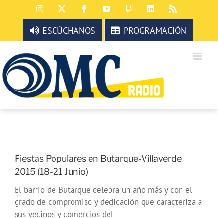
Saltar
Instagram
X
Facebook
YouTube
Twitch
LinkedIn
Rss
al
contenido
ESCÚCHANOS
PROGRAMACIÓN
Fiestas Populares en Butarque-Villaverde
2015 (18-21 Junio)
El barrio de Butarque celebra un año más y con el
grado de compromiso y dedicación que caracteriza a
sus vecinos y comercios del