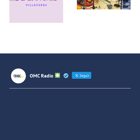
papas
Lideresas
conversa
de
con el grupo
Villaverde y
de rock La
Forjando
Jara
Futuros
(Colombia)
OMC Radio
Seguir
OMC Radio
@omc_radio
·
26 Feb
He publicado un episodio en
@ivoox
:
"Cuña de radio del IES Villaverde
#podcast
1
2
Twitter