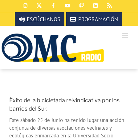
Saltar
Instagram
X
Facebook
YouTube
Twitch
LinkedIn
Rss
al
contenido
ESCÚCHANOS
PROGRAMACIÓN
Éxito de la bicicletada reivindicativa por los
barrios del Sur.
Este sábado 25 de Junio ha tenido lugar una acción
conjunta de diversas asociaciones vecinales y
ecológicas enmarcada en la Universidad Socio