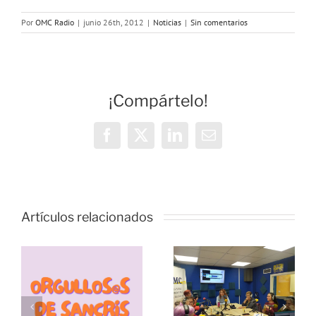
Por
OMC Radio
|
junio 26th, 2012
|
Noticias
|
Sin comentarios
¡Compártelo!
Facebook
X
LinkedIn
Correo
electrónico
Vivencias y
estrategias
Artículos relacionados
de
resiliencia
durante la
pandemia,
s
Échale
con las
s