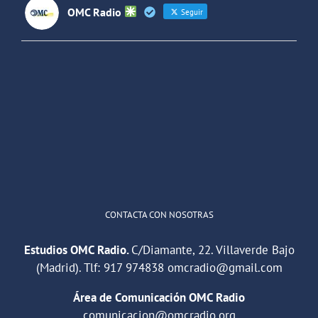
OMC Radio
Seguir
OMC Radio
@omc_radio
·
26 Feb
He publicado un episodio en
@ivoox
:
"Cuña de radio del IES Villaverde
#podcast
1
2
Twitter
Cargar más
CONTACTA CON NOSOTRAS
Estudios OMC Radio.
C/Diamante, 22. Villaverde Bajo
(Madrid). Tlf:
917 974838
omcradio@gmail.com
Área de Comunicación OMC Radio
comunicacion@omcradio.org