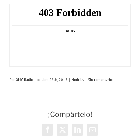
Por
OMC Radio
|
octubre 28th, 2015
|
Noticias
|
Sin comentarios
¡Compártelo!
Facebook
X
LinkedIn
Correo
electrónico