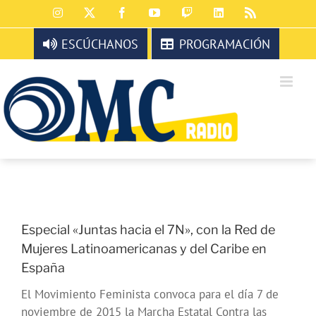
Saltar
Instagram
X
Facebook
YouTube
Twitch
LinkedIn
Rss
al
contenido
ESCÚCHANOS
PROGRAMACIÓN
Especial «Juntas hacia el 7N», con la Red de
Mujeres Latinoamericanas y del Caribe en
España
El Movimiento Feminista convoca para el día 7 de
noviembre de 2015 la Marcha Estatal Contra las