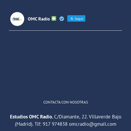
OMC Radio
Seguir
OMC Radio
@omc_radio
·
26 Feb
He publicado un episodio en
@ivoox
:
"Cuña de radio del IES Villaverde
#podcast
1
2
Twitter
Cargar más
CONTACTA CON NOSOTRAS
Estudios OMC Radio.
C/Diamante, 22. Villaverde Bajo
(Madrid). Tlf:
917 974838
omcradio@gmail.com