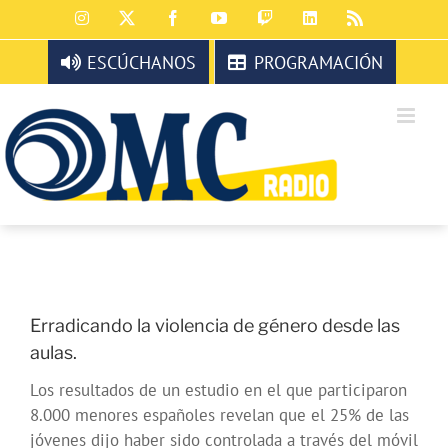
Saltar
Instagram
X
Facebook
YouTube
Twitch
LinkedIn
Rss
al
contenido
ESCÚCHANOS
PROGRAMACIÓN
Erradicando la violencia de género desde las
aulas.
Los resultados de un estudio en el que participaron
8.000 menores españoles revelan que el 25% de las
jóvenes dijo haber sido controlada a través del móvil