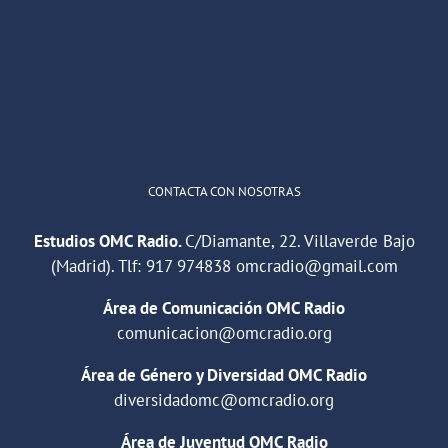
He publicado un episodio en
@ivoox
:
"Cuña de radio del IES Villaverde
#podcast
1
2
Twitter
Cargar más
CONTACTA CON NOSOTRAS
Estudios OMC Radio.
C/Diamante, 22. Villaverde Bajo
(Madrid). Tlf:
917 974838
omcradio@gmail.com
Área de Comunicación OMC Radio
comunicacion@omcradio.org
Área de Género y Diversidad OMC Radio
diversidadomc@omcradio.org
Área de Juventud OMC Radio