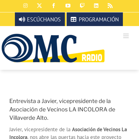
Saltar
Instagram
X
Facebook
YouTube
Twitch
LinkedIn
Rss
al
contenido
ESCÚCHANOS
PROGRAMACIÓN
Entrevista a Javier, vicepresidente de la
Asociación de Vecinos LA INCOLORA de
Villaverde Alto.
Javier, vicepresidente de la
Asociación de Vecinos La
Incolora
, nos abre las puertas hacia este proyecto