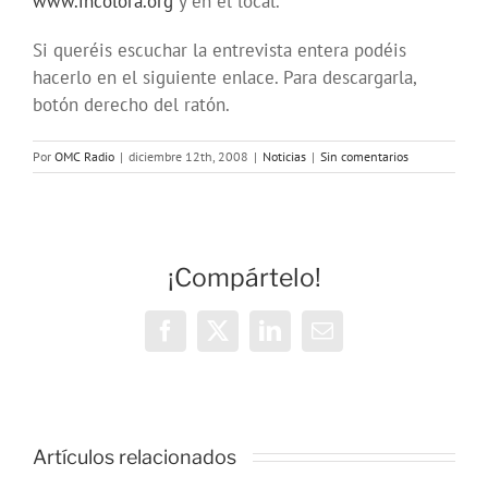
www.incolora.org
y en el local.
Si queréis escuchar la entrevista entera podéis
hacerlo en el siguiente enlace. Para descargarla,
botón derecho del ratón.
Por
OMC Radio
|
diciembre 12th, 2008
|
Noticias
|
Sin comentarios
¡Compártelo!
Facebook
X
LinkedIn
Correo
electrónico
Vivencias y
estrategias
Artículos relacionados
de