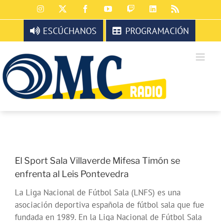
Saltar
Instagram
X
Facebook
YouTube
Twitch
LinkedIn
Rss
al
contenido
ESCÚCHANOS
PROGRAMACIÓN
El Sport Sala Villaverde Mifesa Timón se
enfrenta al Leis Pontevedra
La Liga Nacional de Fútbol Sala (LNFS) es una
asociación deportiva española de fútbol sala que fue
fundada en 1989. En la Liga Nacional de Fútbol Sala