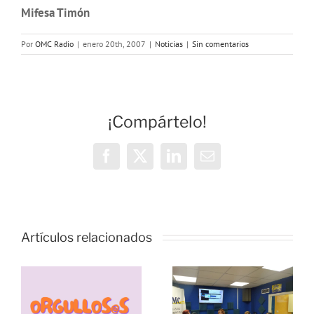
Mifesa Timón
Por
OMC Radio
|
enero 20th, 2007
|
Noticias
|
Sin comentarios
¡Compártelo!
Facebook
X
LinkedIn
Correo
electrónico
Vivencias y
estrategias
Artículos relacionados
de
resiliencia
durante la
pandemia,
s