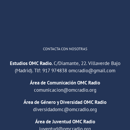
"Cuña de radio del IES Villaverde
#podcast
1
2
Twitter
Cargar más
CONTACTA CON NOSOTRAS
Estudios OMC Radio.
C/Diamante, 22. Villaverde Bajo
(Madrid). Tlf:
917 974838
omcradio@gmail.com
Área de Comunicación OMC Radio
comunicacion@omcradio.org
Área de Género y Diversidad OMC Radio
diversidadomc@omcradio.org
Área de Juventud OMC Radio
juventud@omcradio.org