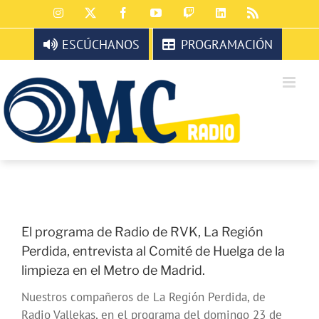
Saltar
Instagram
X
Facebook
YouTube
Twitch
LinkedIn
Rss
al
contenido
ESCÚCHANOS
PROGRAMACIÓN
El programa de Radio de RVK, La Región
Perdida, entrevista al Comité de Huelga de la
limpieza en el Metro de Madrid.
Nuestros compañeros de La Región Perdida, de
Radio Vallekas, en el programa del domingo 23 de