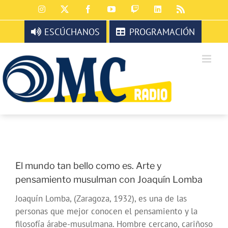
Saltar
Instagram
X
Facebook
YouTube
Twitch
LinkedIn
Rss
al
contenido
ESCÚCHANOS
PROGRAMACIÓN
El mundo tan bello como es. Arte y
pensamiento musulman con Joaquín Lomba
Joaquín Lomba, (Zaragoza, 1932), es una de las
personas que mejor conocen el pensamiento y la
filosofía árabe-musulmana. Hombre cercano, cariñoso