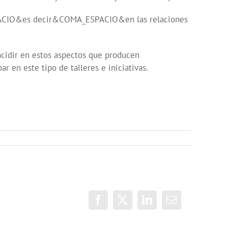
ESPACIO&es decir&COMA_ESPACIO&en las relaciones
ncidir en estos aspectos que producen
 en este tipo de talleres e iniciativas.
Facebook
X
LinkedIn
Correo
electrónico