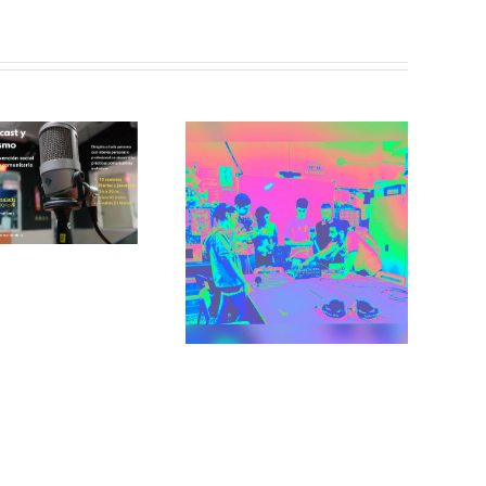
Incorradio,
taller de
Recuerdos de
comunicación
San Cris desde
para jóvenes
CINESIA
del barrio de
illaverde Alto