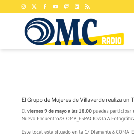
Saltar
Instagram
X
Facebook
YouTube
Twitch
LinkedIn
Rss
al
contenido
El Grupo de Mujeres de Villaverde realiza un
El
viernes 9 de mayo a las 18.00
puedes participar
Nuevo Encuentro&COMA_ESPACIO&la A.Fotográfica 
Este local está situado en la C/ Diamante&COMA_