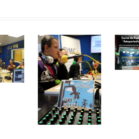
Curso de
Podcast y
Fotoperiodismo
como
herramientas
de
le papas
Intervención
ersa con
Social
grupo de
V
 La Jara