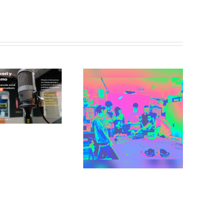
electrónico
Incorradio,
taller de
Recuerdos de
comunicación
San Cris desde
para jóvenes
CINESIA
del barrio de
illaverde Alto