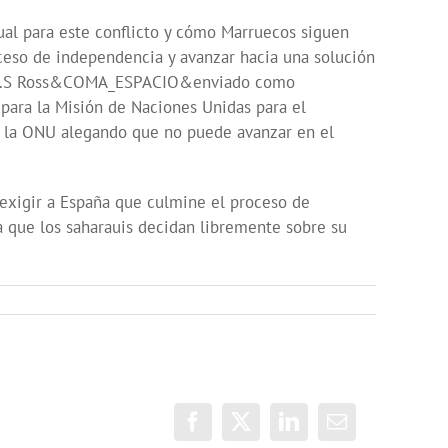
 para este conflicto y cómo Marruecos siguen
oceso de independencia y avanzar hacia una solución
er W.S Ross&COMA_ESPACIO&enviado como
a la Misión de Naciones Unidas para el
la ONU alegando que no puede avanzar en el
xigir a España que culmine el proceso de
 que los saharauis decidan libremente sobre su
Facebook
X
LinkedIn
Correo