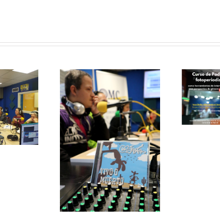
Curso de
Podcast y
Fotoperiodismo
como
herramientas
de
le papas
Intervención
ersa con
Social
grupo de
V
 La Jara