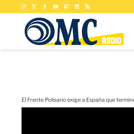
Saltar
Instagram
X
Facebook
YouTube
Twitch
LinkedIn
Rss
al
contenido
El Frente Polisario exige a España que termi