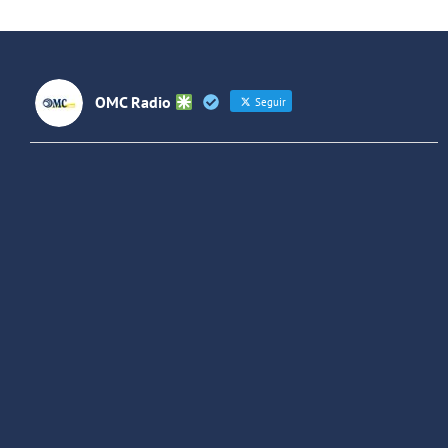
OMC Radio
Seguir
OMC Radio
@omc_radio
·
26 Feb
He publicado un episodio en
@ivoox
:
"Cuña de radio del IES Villaverde
#podcast
1
2
Twitter
Cargar más