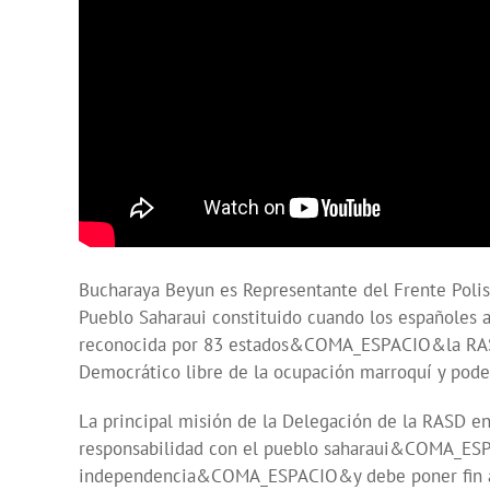
Bucharaya Beyun es Representante del Frente Polis
Pueblo Saharaui constituido cuando los españoles a
reconocida por 83 estados&COMA_ESPACIO&la RASD t
Democrático libre de la ocupación marroquí y poder 
La principal misión de la Delegación de la RASD en
responsabilidad con el pueblo saharaui&COMA_ESP
independencia&COMA_ESPACIO&y debe poner fin a un