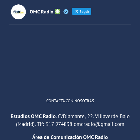
OMC Radio
Seguir
OMC Radio
@omc_radio
·
26 Feb
He publicado un episodio en
@ivoox
:
"Cuña de radio del IES Villaverde
#podcast
1
2
Twitter
Cargar más
CONTACTA CON NOSOTRAS
Estudios OMC Radio.
C/Diamante, 22. Villaverde Bajo
(Madrid). Tlf:
917 974838
omcradio@gmail.com
Área de Comunicación OMC Radio