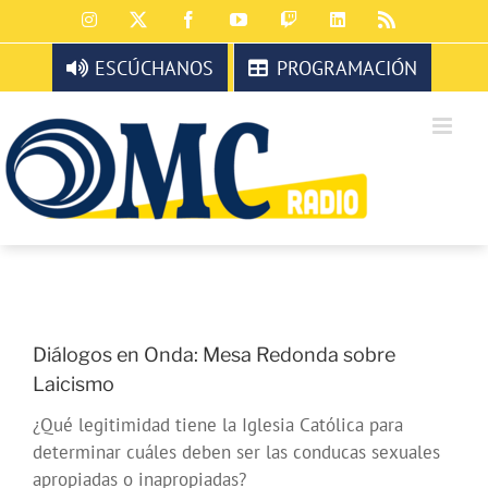
Saltar
Instagram
X
Facebook
YouTube
Twitch
LinkedIn
Rss
al
contenido
ESCÚCHANOS
PROGRAMACIÓN
Diálogos en Onda: Mesa Redonda sobre
Laicismo
¿Qué legitimidad tiene la Iglesia Católica para
determinar cuáles deben ser las conducas sexuales
apropiadas o inapropiadas?