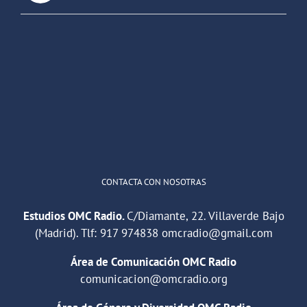
OMC Radio
@omc_radio
·
26 Feb
He publicado un episodio en
@ivoox
:
"Cuña de radio del IES Villaverde
#podcast
1
2
Twitter
Cargar más
CONTACTA CON NOSOTRAS
Estudios OMC Radio.
C/Diamante, 22. Villaverde Bajo
(Madrid). Tlf:
917 974838
omcradio@gmail.com
Área de Comunicación OMC Radio
comunicacion@omcradio.org