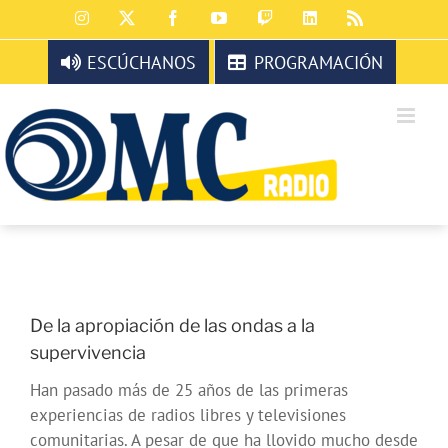
Saltar
Instagram
X
Facebook
YouTube
Twitch
LinkedIn
Rss
al
contenido
ESCÚCHANOS
PROGRAMACIÓN
De la apropiación de las ondas a la
supervivencia
Han pasado más de 25 años de las primeras
experiencias de radios libres y televisiones
comunitarias. A pesar de que ha llovido mucho desde