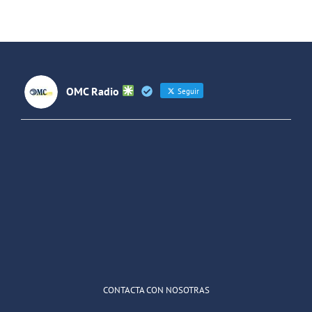
Jara
Futuros
(Colombia)
OMC Radio
Seguir
OMC Radio
@omc_radio
·
26 Feb
He publicado un episodio en
@ivoox
:
"Cuña de radio del IES Villaverde
#podcast
1
2
Twitter
Cargar más
CONTACTA CON NOSOTRAS