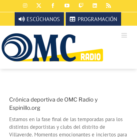
Saltar
Instagram
X
Facebook
YouTube
Twitch
LinkedIn
Rss
al
contenido
ESCÚCHANOS
PROGRAMACIÓN
Crónica deportiva de OMC Radio y
Espinillo.org
Estamos en la fase final de las temporadas para los
distintos deportistas y clubs del distrito de
Villaverde. Momentos emocionantes e inciertos para