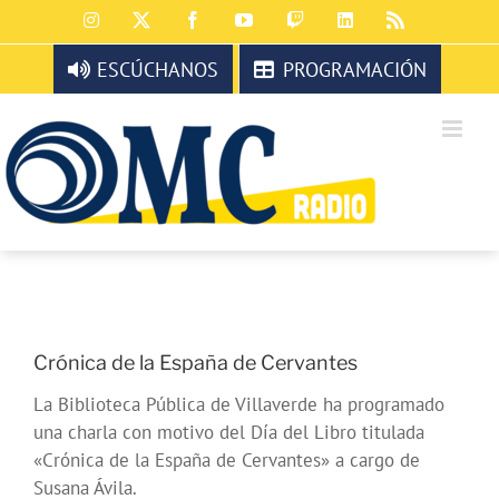
Saltar
Instagram
X
Facebook
YouTube
Twitch
LinkedIn
Rss
al
contenido
ESCÚCHANOS
PROGRAMACIÓN
Crónica de la España de Cervantes
La Biblioteca Pública de Villaverde ha programado
una charla con motivo del Día del Libro titulada
«Crónica de la España de Cervantes» a cargo de
Susana Ávila.