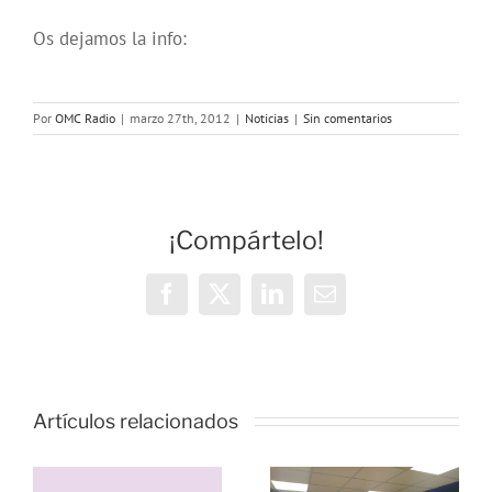
Os dejamos la info:
Por
OMC Radio
|
marzo 27th, 2012
|
Noticias
|
Sin comentarios
¡Compártelo!
Facebook
X
LinkedIn
Correo
electrónico
Vivencias y
estrategias
Artículos relacionados
de
resiliencia